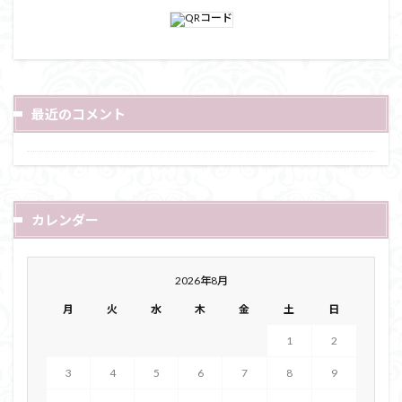
最近のコメント
カレンダー
2026年8月
月
火
水
木
金
土
日
1
2
3
4
5
6
7
8
9