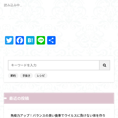
読み込み中…
T
F
H
Li
共
w
ac
at
n
有
itt
e
e
e
er
b
n
o
a
節約
手抜き
レシピ
o
k
最近の投稿
免疫力アップ！バランスの良い食事でウイルスに負けない体を作ろ