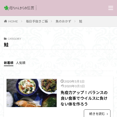
毎日手抜きご飯
魚のおかず
鮭
HOME
CATEGORY
鮭
新着順
人気順
2020年3月1日
2020年3月1日
免疫力アップ！バランスの
良い食事でウイルスに負け
ない体を作ろう
続きを読む