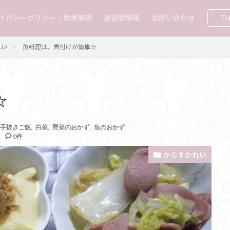
イバシーポリシー・免責事項
運営者情報
お問い合わせ
TH
れい
魚料理は、煮付けが簡単☆
☆
手抜きご飯
,
白菜
,
野菜のおかず
,
魚のおかず
0件
からすかれい