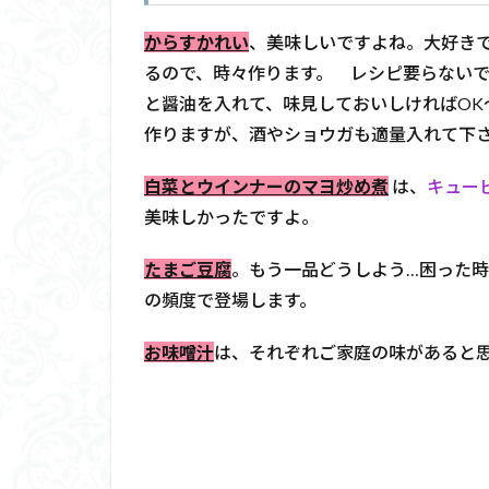
からすかれい
、美味しいですよね。大好き
るので、時々作ります。 レシピ要らないです
と醤油を入れて、味見しておいしければOK
作りますが、酒やショウガも適量入れて下
白菜とウインナーのマヨ炒め煮
は、
キュー
美味しかったですよ。
たまご豆腐
。もう一品どうしよう…困った
の頻度で登場します。
お味噌汁
は、それぞれご家庭の味があると