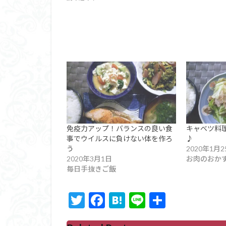
免疫力アップ！バランスの良い食
キャベツ料
事でウイルスに負けない体を作ろ
♪
う
2020年1月2
2020年3月1日
お肉のおか
毎日手抜きご飯
T
F
H
Li
共
w
ac
at
n
有