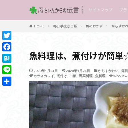
サイトマップ
プラ
毎日手抜きご飯
魚のおかず
からすか
HOME
T
魚料理は、煮付けが簡単
w
F
i
a
H
2020年1月24日
2020年1月24日
からすかれい
,
毎日
t
c
a
カラスカレイ
,
煮付け
,
白菜
,
野菜料理
,
魚料理
569View
L
t
e
t
i
e
共
b
e
n
r
有
o
n
e
o
a
k