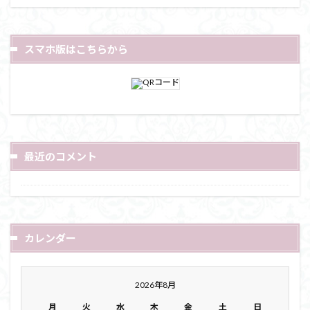
スマホ版はこちらから
最近のコメント
カレンダー
2026年8月
月
火
水
木
金
土
日